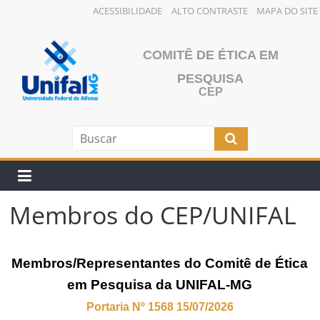
ACESSIBILIDADE
ALTO CONTRASTE
MAPA DO SITE
Pular
para
COMITÊ DE ÉTICA EM
o
PESQUISA
conteúdo
CEP
Membros do CEP/UNIFAL
Membros/Representantes do Comitê de Ética
em Pesquisa da UNIFAL-MG
Portaria N
º 1568 15/07/2026