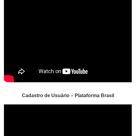
Cadastro de Usuário – Plataforma Brasil