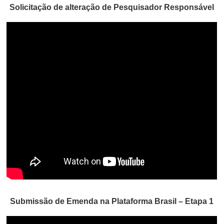
Solicitação de alteração de Pesquisador Responsável
Submissão de Emenda na Plataforma Brasil – Etapa 1