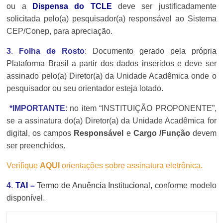
ou a
Dispensa do TCLE
deve ser justificadamente
solicitada pelo(a) pesquisador(a) responsável ao Sistema
CEP/Conep, para apreciação.
3
.
Folha de Rosto
: Documento gerado pela própria
Plataforma Brasil a partir dos dados inseridos e deve ser
assinado pelo(a) Diretor(a) da Unidade Acadêmica onde o
pesquisador ou seu orientador esteja lotado.
*IMPORTANTE
:
n
o item “INSTITUIÇÃO PROPONENTE”,
se a assinatura do(a) Diretor(a) da Unidade Acadêmica for
digital, os campos
Responsável
e
Cargo /Função
devem
ser preenchidos.
Verifique
AQUI
orientações sobre assinatura eletrônica.
4
.
TAI
–
Termo de Anuência Institucional
,
conforme modelo
disponível.