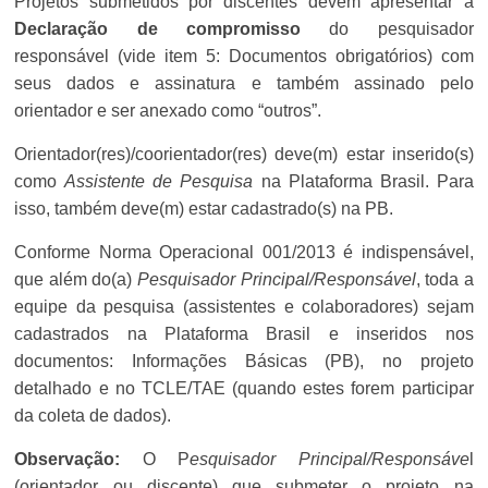
Projetos submetidos por discentes devem apresentar a
Declaração de compromisso
do pesquisador
responsável (vide item 5: Documentos obrigatórios) com
seus dados e assinatura e também assinado pelo
orientador e ser anexado como “outros”.
Orientador(res)/coorientador(res) deve(m) estar inserido(s)
como
Assistente de Pesquisa
na Plataforma Brasil. Para
isso, também deve(m) estar cadastrado(s) na PB.
Conforme Norma Operacional 001/2013 é indispensável,
que além do(a)
Pesquisador Principal/Responsável
, toda a
equipe da pesquisa (assistentes e colaboradores) sejam
cadastrados na Plataforma Brasil e inseridos nos
documentos: Informações Básicas (PB), no projeto
detalhado e no TCLE/TAE (quando estes forem participar
da coleta de dados).
Observação:
O P
esquisador Principal/Responsáve
l
(orientador ou discente) que submeter o projeto na