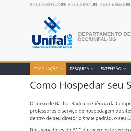
Ir para o conteúdo
Ir para o menu
Ir para a busca
1
2
3
Pular
para
o
conteúdo
DEPARTAMENTO DE
DCC/UNIFAL-MG
GRADUAÇÃO
PESQUISA
EXTENSÃO
Como Hospedar seu S
O curso de Bacharelado em Ciência da Compu
professores o serviço de hospedagem de site
dentro de seu diretório
home
padrão, o seu
U
Dois servidores do BCC oferecem este serviço