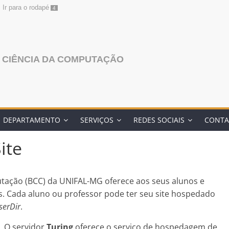
Ir para o rodapé
4
 CIÊNCIA DA COMPUTAÇÃO
DEPARTAMENTO
SERVIÇOS
REDES SOCIAIS
CONTA
ite
tação (BCC) da UNIFAL-MG oferece aos seus alunos e
s. Cada aluno ou professor pode ter seu site hospedado
serDir
.
. O servidor
Turing
oferece o serviço de hospedagem de