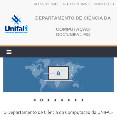
ACESSIBILIDADE
ALTO CONTRASTE
MAPA DO SITE
Pular
para
DEPARTAMENTO DE CIÊNCIA DA
o
COMPUTAÇÃO
conteúdo
DCC/UNIFAL-MG
O Departamento de Ciência da Computação da UNIFAL-