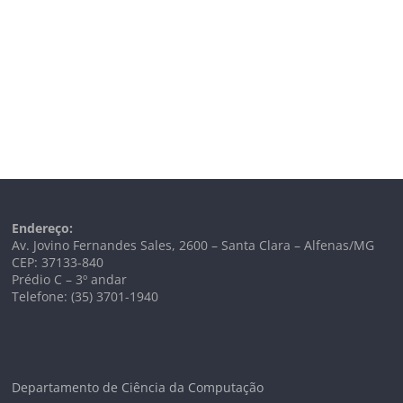
Endereço:
Av. Jovino Fernandes Sales, 2600 – Santa Clara – Alfenas/MG
CEP: 37133-840
Prédio C – 3º andar
Telefone: (35) 3701-1940
Departamento de Ciência da Computação