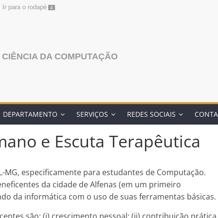
Ir para o rodapé
4
 CIÊNCIA DA COMPUTAÇÃO
DEPARTAMENTO
SERVIÇOS
REDES SOCIAIS
CONTA
ano e Escuta Terapêutica
AL-MG, especificamente para estudantes de Computação.
eneficentes da cidade de Alfenas (em um primeiro
do da informática com o uso de suas ferramentas básicas.
entes são: (i) crescimento pessoal; (ii) contribuição prática