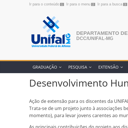
Ir para o conteúdo
Ir para o menu
Ir para a busca
1
2
3
Pular
para
o
conteúdo
DEPARTAMENTO DE
DCC/UNIFAL-MG
GRADUAÇÃO
PESQUISA
EXTENSÃO
Desenvolvimento Hum
Ação de extensão para os discentes da UNIF
Trata-se de um projeto junto à associações b
momento), para levar jovens carentes ao mun
As principais contribuições do projeto aos disc