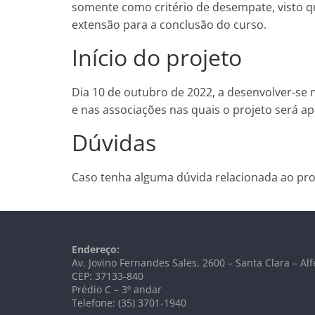
somente como critério de desempate, visto qu
extensão para a conclusão do curso.
Início do projeto
Dia 10 de outubro de 2022, a desenvolver-se
e nas associações nas quais o projeto será ap
Dúvidas
Caso tenha alguma dúvida relacionada ao pro
Endereço:
Av. Jovino Fernandes Sales, 2600 – Santa Clara – A
CEP: 37133-840
Prédio C – 3º andar
Telefone: (35) 3701-1940