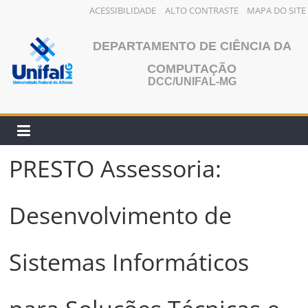
ACESSIBILIDADE
ALTO CONTRASTE
MAPA DO SITE
Pular
para
DEPARTAMENTO DE CIÊNCIA DA
o
COMPUTAÇÃO
conteúdo
DCC/UNIFAL-MG
PRESTO Assessoria:
Desenvolvimento de
Sistemas Informáticos