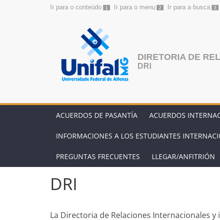
Ir para o conteúdo
Ir para o menu
Ir para a busca
1
2
3
Saltar
al
contenido
DIRETORIA DE RE
DRI
ACUERDOS DE PASANTÍA
ACUERDOS INTERNA
INFORMACIONES A LOS ESTUDIANTES INTERNAC
PREGUNTAS FRECUENTES
LLEGAR/ANFITRIÓN
DRI
La Directoria de Relaciones Internacionales y i