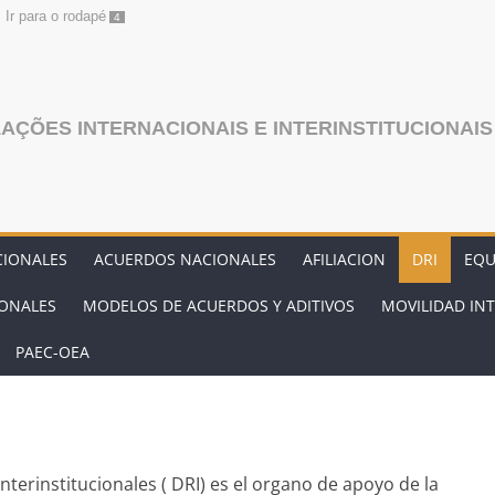
Ir para o rodapé
4
LAÇÕES INTERNACIONAIS E INTERINSTITUCIONAIS
CIONALES
ACUERDOS NACIONALES
AFILIACION
DRI
EQU
IONALES
MODELOS DE ACUERDOS Y ADITIVOS
MOVILIDAD IN
PAEC-OEA
nterinstitucionales ( DRI) es el organo de apoyo de la