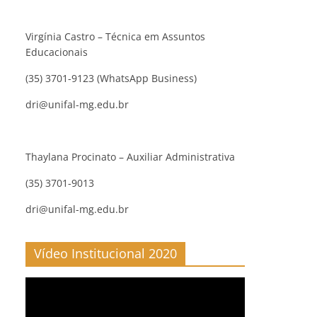
Virgínia Castro – Técnica em Assuntos
Educacionais
(35) 3701-9123 (WhatsApp Business)
dri@unifal-mg.edu.br
Thaylana Procinato – Auxiliar Administrativa
(35) 3701-9013
dri@unifal-mg.edu.br
Vídeo Institucional 2020
Reproductor
de
vídeo