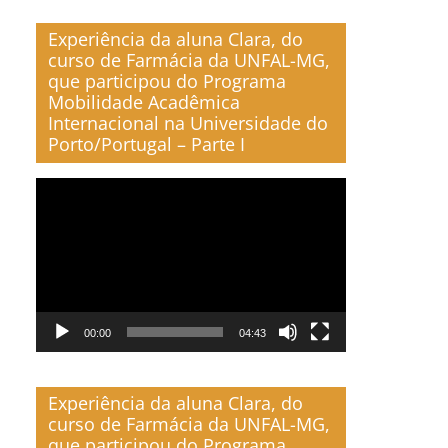
Experiência da aluna Clara, do
curso de Farmácia da UNFAL-MG,
que participou do Programa
Mobilidade Acadêmica
Internacional na Universidade do
Porto/Portugal – Parte I
Reproductor
de
vídeo
00:00
04:43
Experiência da aluna Clara, do
curso de Farmácia da UNFAL-MG,
que participou do Programa