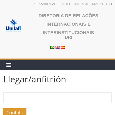
ACESSIBILIDADE
ALTO CONTRASTE
MAPA DO SITE
Saltar
DIRETORIA DE RELAÇÕES
al
contenido
INTERNACIONAIS E
INTERINSTITUCIONAIS
DRI
Llegar/anfitrión
Contato