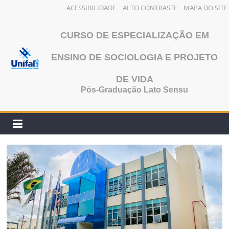
ACESSIBILIDADE
ALTO CONTRASTE
MAPA DO SITE
Pular
para
CURSO DE ESPECIALIZAÇÃO EM
o
ENSINO DE SOCIOLOGIA E PROJETO
conteúdo
DE VIDA
Pós-Graduação Lato Sensu