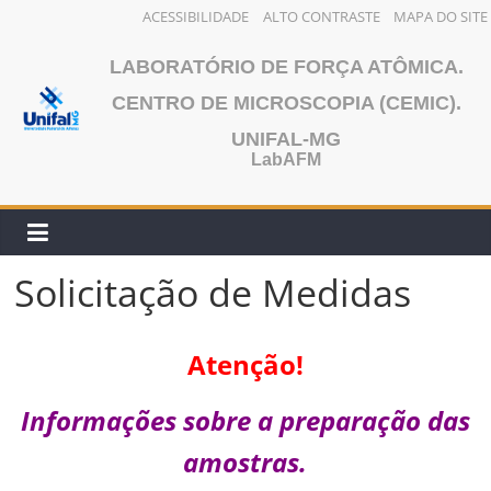
ACESSIBILIDADE
ALTO CONTRASTE
MAPA DO SITE
Pular
LABORATÓRIO DE FORÇA ATÔMICA.
para
o
CENTRO DE MICROSCOPIA (CEMIC).
conteúdo
UNIFAL-MG
LabAFM
Solicitação de Medidas
Atenção!
Informações sobre a preparação das
amostras.