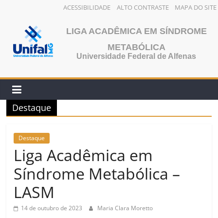
ACESSIBILIDADE
ALTO CONTRASTE
MAPA DO SITE
Pular
LIGA ACADÊMICA EM SÍNDROME
para
o
METABÓLICA
conteúdo
Universidade Federal de Alfenas
Destaque
Destaque
Liga Acadêmica em
Síndrome Metabólica –
LASM
14 de outubro de 2023
Maria Clara Moretto