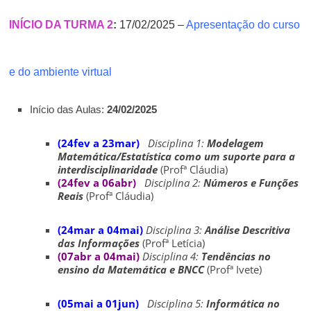
INÍCIO DA TURMA 2
:
17/02/2025 –
Apresentação do curso
e do ambiente virtual
Início das Aulas:
24/02/2025
(24fev a 23mar)
Disciplina 1:
Modelagem
Matemática/Estatística como um suporte para a
interdisciplinaridade
(Profª Cláudia)
(24fev a 06abr)
Disciplina 2:
Números e Funções
Reais
(Profª Cláudia)
(24mar a 04mai)
Disciplina 3:
Análise Descritiva
das Informações
(Profª Letícia)
(07abr a 04mai)
Disciplina 4:
Tendências no
ensino da Matemática e BNCC
(Profª Ivete)
(05mai a 01jun)
Disciplina 5:
Informática no