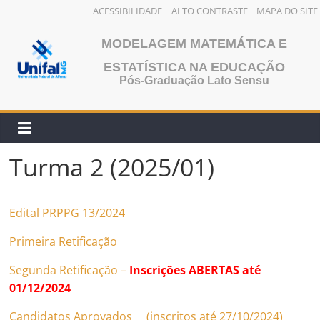
ACESSIBILIDADE
ALTO CONTRASTE
MAPA DO SITE
Pular
MODELAGEM MATEMÁTICA E
para
o
ESTATÍSTICA NA EDUCAÇÃO
Pós-Graduação Lato Sensu
conteúdo
Turma 2 (2025/01)
Edital PRPPG 13/2024
Primeira Retificação
Segunda Retificação –
Inscrições ABERTAS até
01/12/2024
Candidatos Aprovados (inscritos até 27/10/2024
)