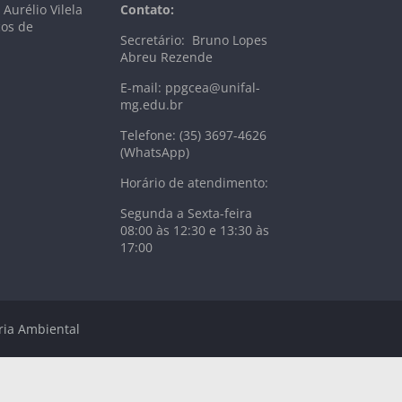
Aurélio Vilela
Contato:
ços de
Secretário: Bruno Lopes
Abreu Rezende
E-mail: ppgcea@unifal-
mg.edu.br
Telefone: (35) 3697-4626
(WhatsApp)
Horário de atendimento:
Segunda a Sexta-feira
08:00 às 12:30 e 13:30 às
17:00
ria Ambiental