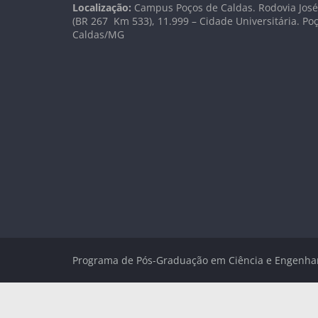
Localização:
Campus Poços de Caldas. Rodovia José 
(BR 267 Km
533), 11.999 –
Cidade Universitária. Po
Caldas/MG
Programa de Pós-Graduação em Ciência e Engenha