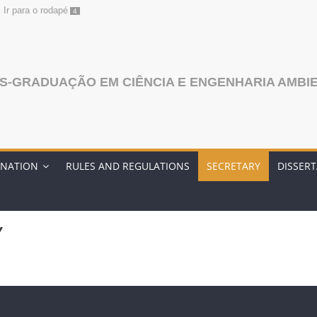
Ir para o rodapé
4
S-GRADUAÇÃO EM CIÊNCIA E ENGENHARIA AMBI
NATION
RULES AND REGULATIONS
SECRETARY
DISSER
Y