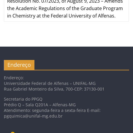
Resolution No. 07/2023, of August 9, 2023 – Amends
the Academic Regulations of the Graduate Program
in Chemistry at the Federal University of Alfenas.
Endereço
Endereço:
Universidade Federal de Alfenas – UNIFAL-MG
Rua Gabriel Monteiro da Silva, 700-CEP: 37130-001
Secretaria do PPGQ
Prédio Q – Sala Q201A – Alfenas-MG
Atendimento: segunda-feira a sexta-feira E-mail:
pgquimica@unifal-mg.edu.br