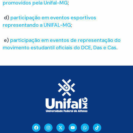
promovidos pela Unifal-MG
;
d)
participação em eventos esportivos
representando a UNIFAL-MG
;
e)
participação em eventos de representação do
movimento estudantil oficiais do DCE, Das e Cas
.