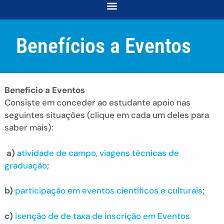
COORDENAÇÃO DE DESENVOLVIMENTO E ACOMPANHAMENTO ACADÊMICO
COORDENAÇÃO DE RELAÇÕES COMUNITÁRIAS E INTERSECCIONALIDADES
Benefícios a Eventos
Benefício a Eventos
Consiste em conceder ao estudante apoio nas
seguintes situações (clique em cada um deles para
saber mais):
a)
atividade de campo, viagens técnicas de
graduação
;
b)
participação em eventos científicos e culturais
;
c)
isenção de de taxa de inscrição em Eventos