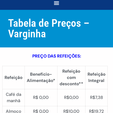
COORDENAÇÃO DE DESENVOLVIMENTO E ACOMPANHAMENTO ACADÊMICO
COORDENAÇÃO DE RELAÇÕES COMUNITÁRIAS E INTERSECCIONALIDADES
Tabela de Preços –
Varginha
PREÇO DAS REFEIÇÕES:
Refeição
Benefício-
Refeição
Refeição
com
Alimentação*
Integral
desconto**
Café da
R$ 0,00
R$0,00
R$7,38
manhã
Almoço
R$ 0,00
R$10,00
R$19,72