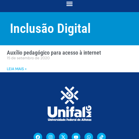
COORDENAÇÃO DE DESENVOLVIMENTO E ACOMPANHAMENTO ACADÊMICO
COORDENAÇÃO DE RELAÇÕES COMUNITÁRIAS E INTERSECCIONALIDADES
Inclusão Digital
Auxílio pedagógico para acesso à internet
15 de setembro de 2020
LEIA MAIS »