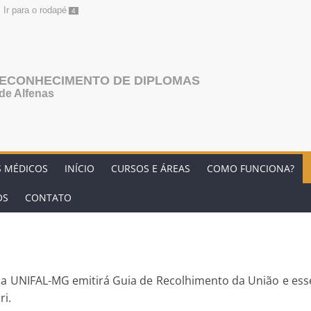
Ir para o rodapé
4
RECONHECIMENTO DE DIPLOMAS
de Alfenas
S MÉDICOS
INÍCIO
CURSOS E ÁREAS
COMO FUNCIONA?
OS
CONTATO
 a UNIFAL-MG emitirá Guia de Recolhimento da União e ess
ri.