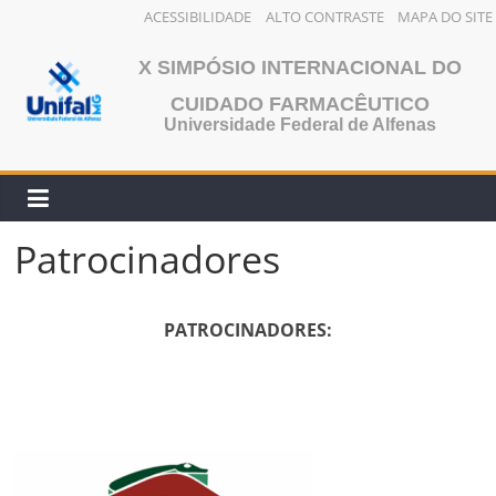
ACESSIBILIDADE
ALTO CONTRASTE
MAPA DO SITE
Pular
X SIMPÓSIO INTERNACIONAL DO
para
o
CUIDADO FARMACÊUTICO
Universidade Federal de Alfenas
conteúdo
Patrocinadores
PATROCINADORES: