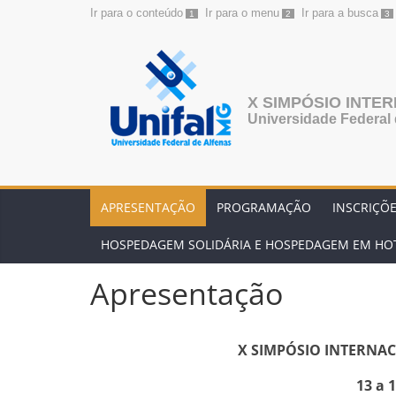
Ir para o conteúdo
Ir para o menu
Ir para a busca
1
2
3
Pular
para
o
conteúdo
X SIMPÓSIO INTE
Universidade Federal 
APRESENTAÇÃO
PROGRAMAÇÃO
INSCRIÇÕ
HOSPEDAGEM SOLIDÁRIA E HOSPEDAGEM EM HOT
Apresentação
X SIMPÓSIO INTERNA
13 a 