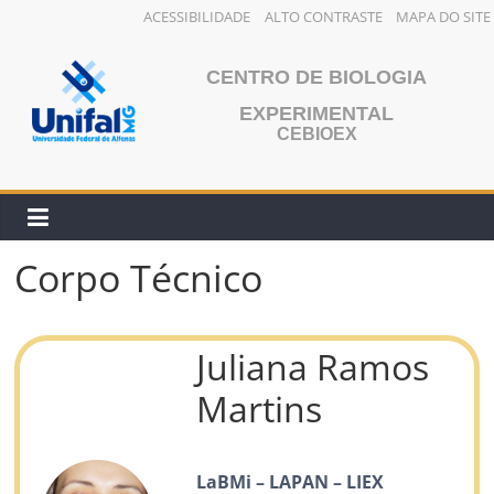
ACESSIBILIDADE
ALTO CONTRASTE
MAPA DO SITE
Pular
para
CENTRO DE BIOLOGIA
o
EXPERIMENTAL
conteúdo
CEBIOEX
Corpo Técnico
Juliana Ramos
Martins
LaBMi – LAPAN – LIEX