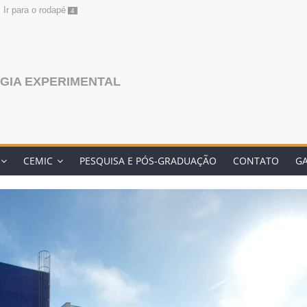
Ir para o rodapé
4
GIA EXPERIMENTAL
CEMIC
PESQUISA E PÓS-GRADUAÇÃO
CONTATO
GA