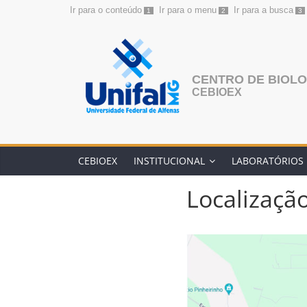
Ir para o conteúdo
Ir para o menu
Ir para a busca
1
2
3
Pular
para
o
conteúdo
CENTRO DE BIOLO
CEBIOEX
CEBIOEX
INSTITUCIONAL
LABORATÓRIOS
Localizaçã