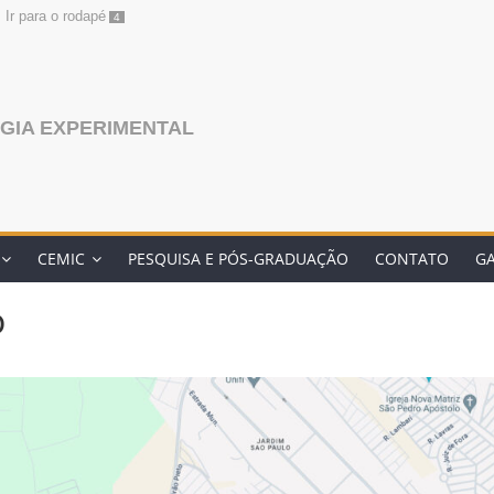
Ir para o rodapé
4
GIA EXPERIMENTAL
CEMIC
PESQUISA E PÓS-GRADUAÇÃO
CONTATO
GA
o