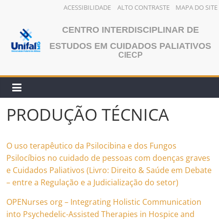
ACESSIBILIDADE
ALTO CONTRASTE
MAPA DO SITE
Pular
CENTRO INTERDISCIPLINAR DE
para
o
ESTUDOS EM CUIDADOS PALIATIVOS
CIECP
conteúdo
PRODUÇÃO TÉCNICA
O uso terapêutico da Psilocibina e dos Fungos
Psilocíbios no cuidado de pessoas com doenças graves
e Cuidados Paliativos (Livro: Direito & Saúde em Debate
– entre a Regulação e a Judicialização do setor)
OPENurses org – Integrating Holistic Communication
into Psychedelic-Assisted Therapies in Hospice and