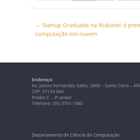
←
Startup Graduada na Nidustec é premi
computação em nuvem
Endereço:
Av. Jovino Fernandes Sales, 2600 – Santa Clara – A
CEP: 37133-840
Prédio C – 3º andar
Telefone: (35) 3701-1940
Departamento de Ciência da Computação