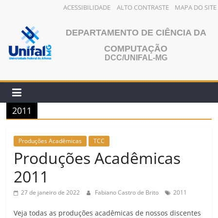
ACESSIBILIDADE
ALTO CONTRASTE
MAPA DO SITE
Pular
para
DEPARTAMENTO DE CIÊNCIA DA
o
COMPUTAÇÃO
conteúdo
DCC/UNIFAL-MG
2011
Produções Acadêmicas
TCC
Produções Acadêmicas
2011
27 de janeiro de 2022
Fabiano Castro de Brito
2011
Veja todas as produções acadêmicas de nossos discentes