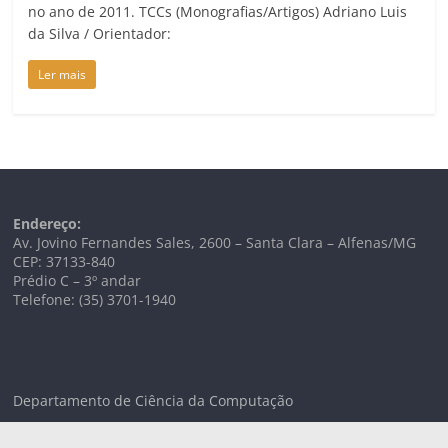
no ano de 2011. TCCs (Monografias/Artigos) Adriano Luis
da Silva / Orientador:
Ler mais
Endereço:
Av. Jovino Fernandes Sales, 2600 – Santa Clara – Alfenas/MG
CEP: 37133-840
Prédio C – 3º andar
Telefone: (35) 3701-1940
Departamento de Ciência da Computação