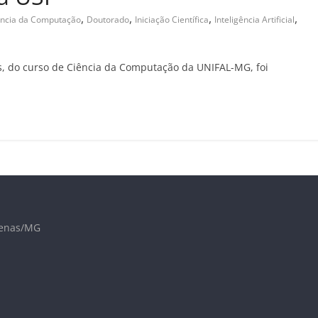
,
,
,
,
ência da Computação
Doutorado
Iniciação Científica
Inteligência Artificial
, do curso de Ciência da Computação da UNIFAL-MG, foi
lfenas/MG