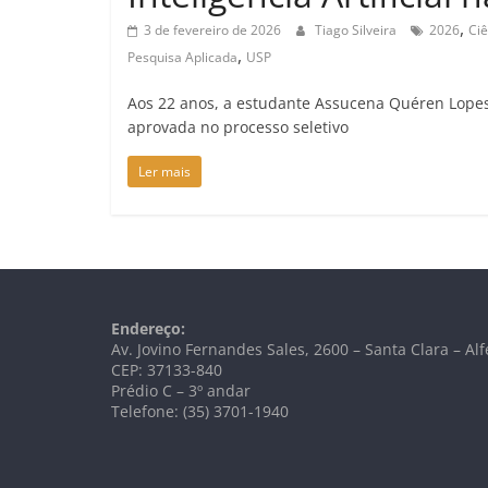
,
3 de fevereiro de 2026
Tiago Silveira
2026
Ci
,
Pesquisa Aplicada
USP
Aos 22 anos, a estudante Assucena Quéren Lopes
aprovada no processo seletivo
Ler mais
Endereço:
Av. Jovino Fernandes Sales, 2600 – Santa Clara – A
CEP: 37133-840
Prédio C – 3º andar
Telefone: (35) 3701-1940