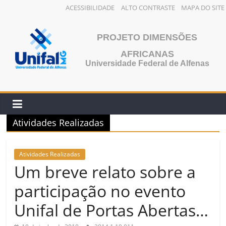
ACESSIBILIDADE
ALTO CONTRASTE
MAPA DO SITE
Pular
para
PROJETO DIMENSÕES
o
AFRICANAS
conteúdo
Universidade Federal de Alfenas
Atividades Realizadas
Atividades Realizadas
Um breve relato sobre a
participação no evento
Unifal de Portas Abertas…