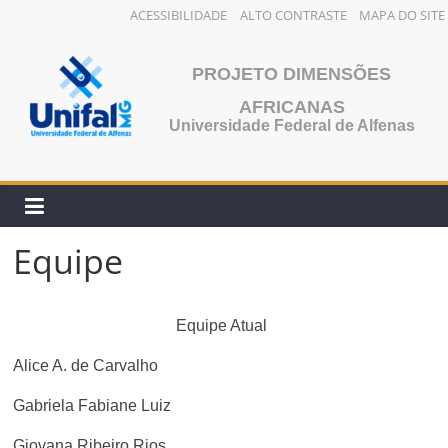
ACESSIBILIDADE
ALTO CONTRASTE
MAPA DO SITE
Pular
para
PROJETO DIMENSÕES
o
AFRICANAS
conteúdo
Universidade Federal de Alfenas
Equipe
Equipe Atual
Alice A. de Carvalho
Gabriela Fabiane Luiz
Giovana Ribeiro Rios