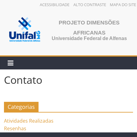
ACESSIBILIDADE
ALTO CONTRASTE
MAPA DO SITE
Pular
para
PROJETO DIMENSÕES
o
AFRICANAS
conteúdo
Universidade Federal de Alfenas
Contato
Categorias
Atividades Realizadas
Resenhas