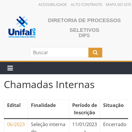
ACESSIBILIDADE
ALTO CONTRASTE
MAPA DO SITE
Pular
para
DIRETORIA DE PROCESSOS
o
SELETIVOS
conteúdo
DIPS
Chamadas Internas
Edital
Finalidade
Período de
Situação
Inscrição
06/2023
Seleção interna
11/01/2023
Encerrado
de
a