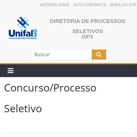
ACESSIBILIDADE
ALTO CONTRASTE
MAPA DO SITE
Pular
para
DIRETORIA DE PROCESSOS
o
SELETIVOS
conteúdo
DIPS
Concurso/Processo
Seletivo