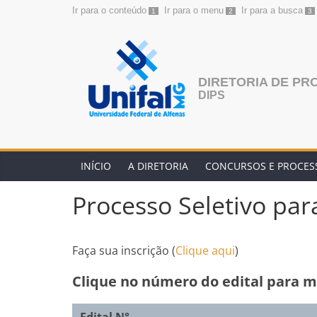
Ir para o conteúdo
Ir para o menu
Ir para a busca
1
2
3
Pular
para
o
conteúdo
DIRETORIA DE PR
DIPS
INÍCIO
A DIRETORIA
CONCURSOS E PROCESS
Processo Seletivo par
Faça sua inscrição (
Clique aqui
)
Clique no número do edital para m