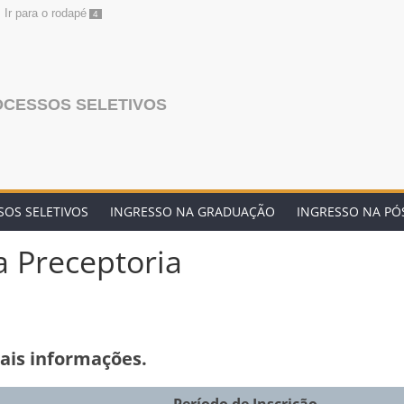
Ir para o rodapé
4
OCESSOS SELETIVOS
OS SELETIVOS
INGRESSO NA GRADUAÇÃO
INGRESSO NA P
a Preceptoria
ais informações.