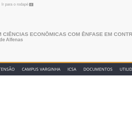
Ir para o rodapé
4
 CIÊNCIAS ECONÔMICAS COM ÊNFASE EM CONT
de Alfenas
TENSÃO
CAMPUS VARGINHA
ICSA
DOCUMENTOS
UTILI