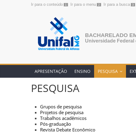
Ir para o conteúdo
Ir para o menu
Ir para a busca
1
2
3
Pular
para
o
conteúdo
BACHARELADO EM
Universidade Federal 
APRESENTAÇÃO
ENSINO
PESQUISA
EX
PESQUISA
Grupos de pesquisa
Projetos de pesquisa
Trabalhos acadêmicos
Pós-graduação
Revista Debate Econômico