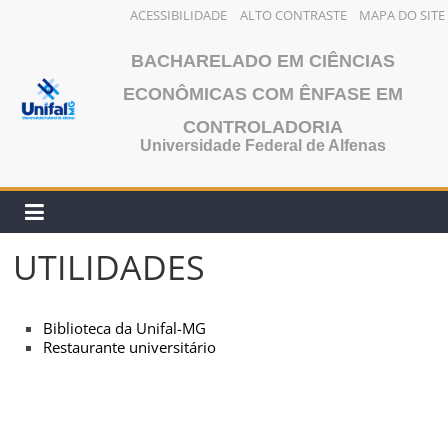
ACESSIBILIDADE
ALTO CONTRASTE
MAPA DO SITE
Pular
BACHARELADO EM CIÊNCIAS
para
o
ECONÔMICAS COM ÊNFASE EM
conteúdo
CONTROLADORIA
Universidade Federal de Alfenas
UTILIDADES
Biblioteca da Unifal-MG
Restaurante universitário