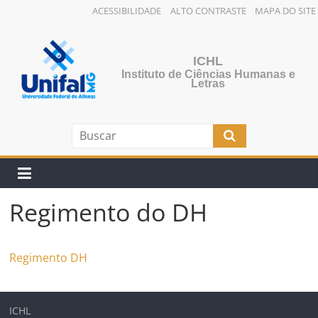
ACESSIBILIDADE
ALTO CONTRASTE
MAPA DO SITE
Pular
para
ICHL
o
Instituto de Ciências Humanas e
conteúdo
Letras
Regimento do DH
Regimento DH
ICHL