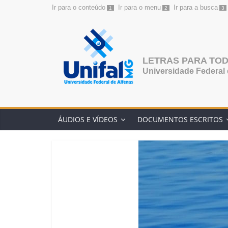
Ir para o conteúdo
Ir para o menu
Ir para a busca
1
2
3
Pular
para
o
conteúdo
LETRAS PARA TO
Universidade Federal 
ÁUDIOS E VÍDEOS
DOCUMENTOS ESCRITOS