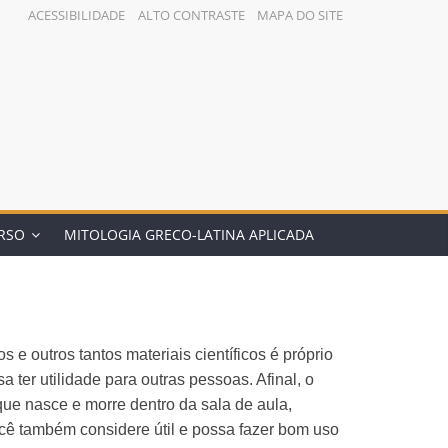
ACESSIBILIDADE
ALTO CONTRASTE
MAPA DO SITE
RSO
MITOLOGIA GRECO-LATINA APLICADA
 e outros tantos materiais científicos é próprio
ter utilidade para outras pessoas. Afinal, o
que nasce e morre dentro da sala de aula,
cê também considere útil e possa fazer bom uso