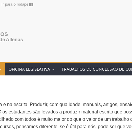
Ir para o rodapé
4
DOS
de Alfenas
OFICINA LEGISLATIVA
TRABALHOS DE CONCLUSÃO DE CU
e na escrita. Produzir, com qualidade, manuais, artigos, ensaios
 estudantes são levados a produzir material escrito que possa 
tilhado com todos é muito maior do que o valor de um trabalho 
rsos, pensamos diferente: se é útil para nós, pode ser que vo