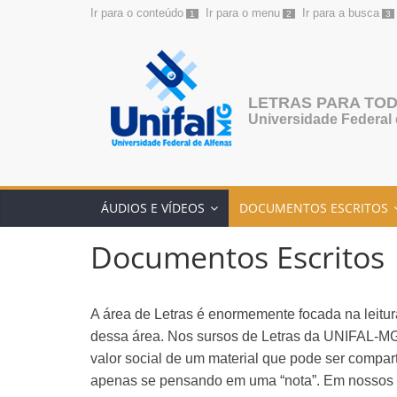
Ir para o conteúdo
Ir para o menu
Ir para a busca
1
2
3
Pular
para
o
conteúdo
LETRAS PARA TO
Universidade Federal 
ÁUDIOS E VÍDEOS
DOCUMENTOS ESCRITOS
Documentos Escritos
A área de Letras é enormemente focada na leitura 
dessa área. Nos sursos de Letras da UNIFAL-MG os
valor social de um material que pode ser compar
apenas se pensando em uma “nota”. Em nossos cu