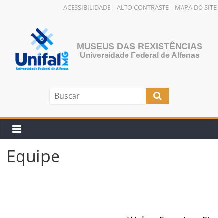
ACESSIBILIDADE
ALTO CONTRASTE
MAPA DO SITE
Pular
para
o
MUSEUS DAS REXISTÊNCIAS
conteúdo
Universidade Federal de Alfenas
Equipe