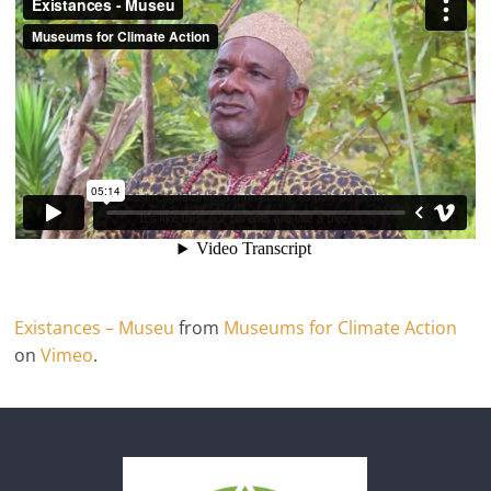
Existances – Museu
from
Museums for Climate Action
on
Vimeo
.