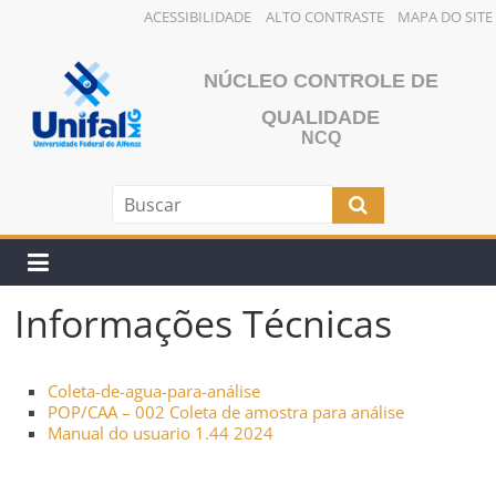
ACESSIBILIDADE
ALTO CONTRASTE
MAPA DO SITE
Pular
para
NÚCLEO CONTROLE DE
o
QUALIDADE
conteúdo
NCQ
Informações Técnicas
Coleta-de-agua-para-análise
POP/CAA – 002 Coleta de amostra para análise
Manual do usuario 1.44 2024