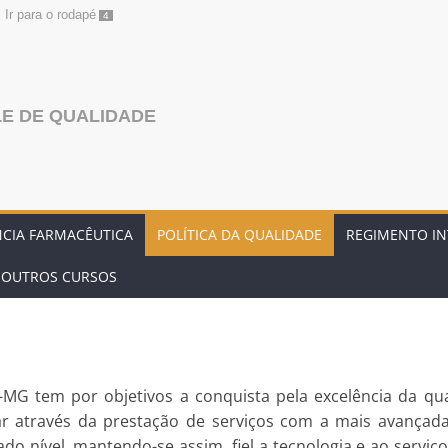
Ir para o rodapé
4
E DE QUALIDADE
NCIA FARMACÊUTICA
POLÍTICA DA QUALIDADE
REGIMENTO I
– OUTROS CURSOS
MG tem por objetivos a conquista pela excelência da qu
r através da prestação de serviços com a mais avançad
cado nível, mantendo-se assim fiel a tecnologia e ao serv