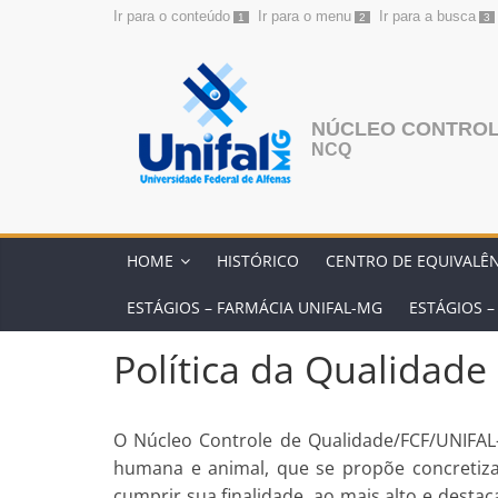
Ir para o conteúdo
Ir para o menu
Ir para a busca
1
2
3
Pular
para
o
conteúdo
NÚCLEO CONTROL
NCQ
HOME
HISTÓRICO
CENTRO DE EQUIVALÊ
ESTÁGIOS – FARMÁCIA UNIFAL-MG
ESTÁGIOS 
Política da Qualidade
O Núcleo Controle de Qualidade/FCF/UNIFAL-
humana e animal, que se propõe concretiza
cumprir sua finalidade, ao mais alto e desta