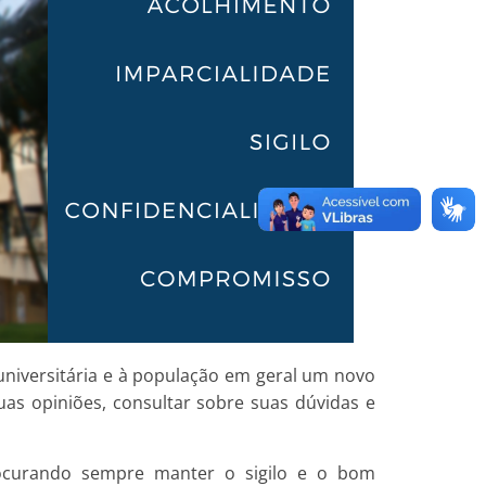
universitária e à população em geral um novo
suas opiniões, consultar sobre suas dúvidas e
procurando sempre manter o sigilo e o bom