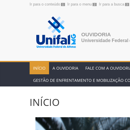
Ir para o conteúdo
Ir para o menu
Ir para a busca
1
2
3
Pular
para
o
conteúdo
OUVIDORIA
Universidade Federal 
INÍCIO
A OUVIDORIA
FALE COM A OUVIDORI
GESTÃO DE ENFRENTAMENTO E MOBILIZAÇÃO CO
INÍCIO