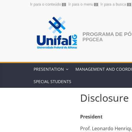
Ir para o conteúdo
Ir para o menu
Ir para a busca
1
2
3
Skip
to
content
PROGRAMA DE PÓ
PPGCEA
PRESENTATION
MANAGEMENT AND COORDI
SPECIAL STUDENTS
Disclosure
President
Prof. Leonardo Henri