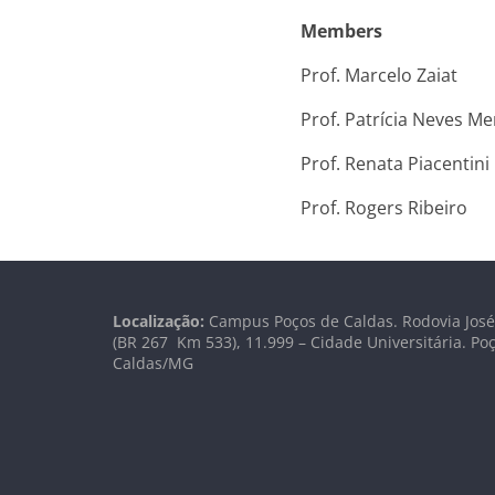
Members
Prof. Marcelo Zaiat
Prof. Patrícia Neves M
Prof. Renata Piacentini
Prof. Rogers Ribeiro
Localização:
Campus Poços de Caldas. Rodovia José 
(BR 267 Km
533), 11.999 –
Cidade Universitária. Po
Caldas/MG