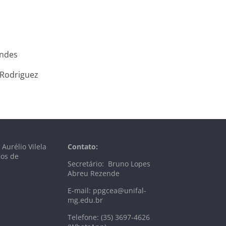
endes
 Rodriguez
Aurélio Vilela
Contato:
ços de
Secretário: Bruno Lopes
Abreu Rezende
E-mail: ppgcea@unifal-
mg.edu.br
Telefone: (35) 3697-4626