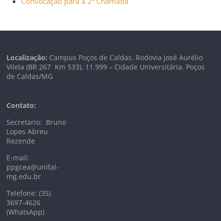
Convocação para a 2ª Chamada
Localização:
Campus Poços de Caldas. Rodovia José Aurélio
Vilela (BR 267 Km
533), 11.999 –
Cidade Universitária. Poços
de Caldas/MG
Contato:
Secretário: Bruno
Lopes Abreu
Rezende
E-mail:
ppgcea@unifal-
mg.edu.br
Telefone: (35)
3697-4626
(WhatsApp)