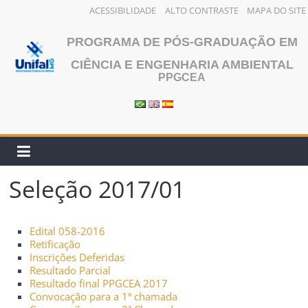
ACESSIBILIDADE
ALTO CONTRASTE
MAPA DO SITE
Pular
PROGRAMA DE PÓS-GRADUAÇÃO EM
para
o
CIÊNCIA E ENGENHARIA AMBIENTAL
PPGCEA
conteúdo
Seleção 2017/01
Edital 058-2016
Retificação
Inscrições Deferidas
Resultado Parcial
Resultado final PPGCEA 2017
Convocação para a 1ª chamada