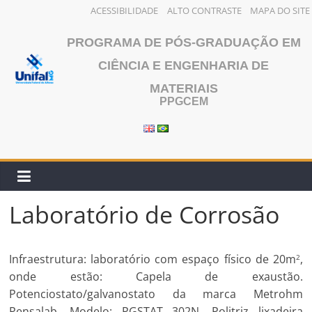
ACESSIBILIDADE
ALTO CONTRASTE
MAPA DO SITE
Pular
PROGRAMA DE PÓS-GRADUAÇÃO EM
para
o
CIÊNCIA E ENGENHARIA DE
conteúdo
MATERIAIS
PPGCEM
Laboratório de Corrosão
Infraestrutura: laboratório com espaço físico de 20m
,
2
onde estão: Capela de exaustão.
Potenciostato/galvanostato da marca Metrohm
Pensalab, Modelo: PGSTAT 302N. Politriz lixadeira