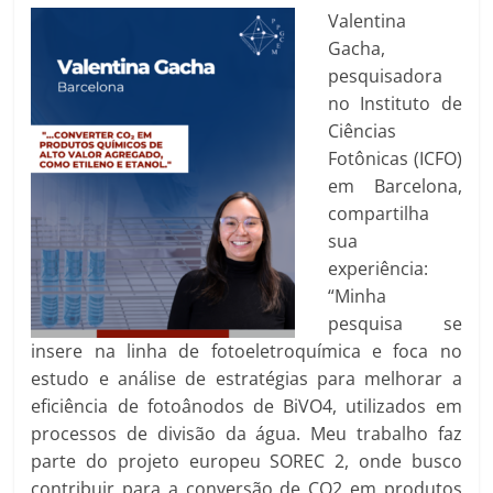
Valentina
Gacha,
pesquisadora
no Instituto de
Ciências
Fotônicas (ICFO)
em Barcelona,
compartilha
sua
experiência:
“Minha
pesquisa se
insere na linha de fotoeletroquímica e foca no
estudo e análise de estratégias para melhorar a
eficiência de fotoânodos de BiVO4, utilizados em
processos de divisão da água. Meu trabalho faz
parte do projeto europeu SOREC 2, onde busco
contribuir para a conversão de CO2 em produtos