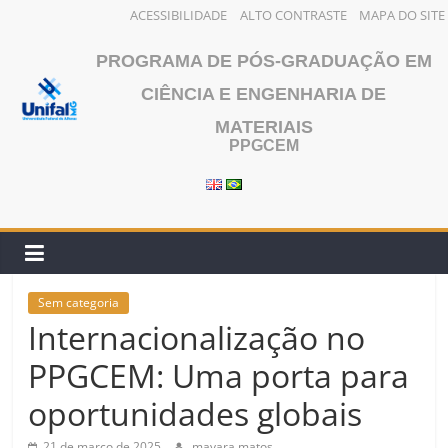
ACESSIBILIDADE
ALTO CONTRASTE
MAPA DO SITE
Pular
PROGRAMA DE PÓS-GRADUAÇÃO EM
para
o
CIÊNCIA E ENGENHARIA DE
conteúdo
MATERIAIS
PPGCEM
Sem categoria
Internacionalização no
PPGCEM: Uma porta para
oportunidades globais
21 de março de 2025
mayara.matos