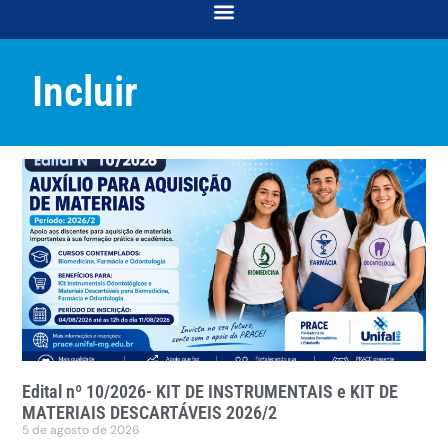
COORDENAÇÃO DE DESENVOLVIMENTO E ACOMPANHAMENTO ACADÊMICO
COORDENAÇÃO DE RELAÇÕES COMUNITÁRIAS E INTERSECCIONALIDADES
Incluir
Edital nº 10/2026- KIT DE INSTRUMENTAIS e KIT DE
MATERIAIS DESCARTÁVEIS 2026/2
5 de agosto de 2026